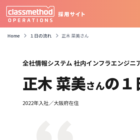
Home
１日の流れ
正木 菜美さん
全社情報システム 社内インフラエンジニ
正木 菜美
の１
さん
2022年入社／大阪府在住