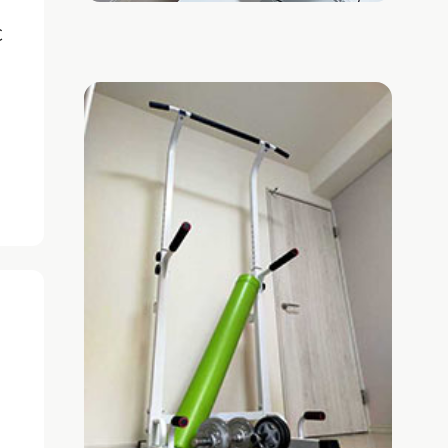
C
関
国
い