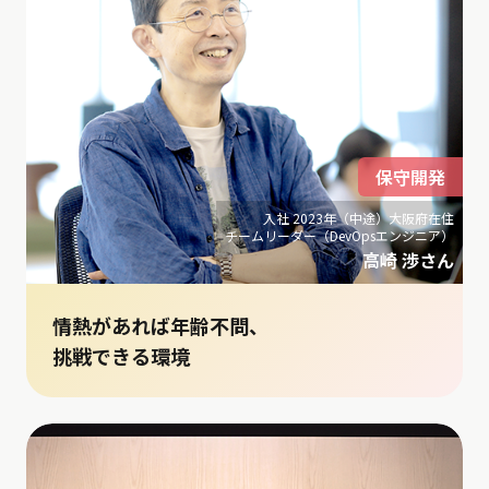
保守開発
入社 2023年（中途）大阪府在住
チームリーダー（DevOpsエンジニア）
高崎 渉さん
情熱があれば年齢不問、
挑戦できる環境