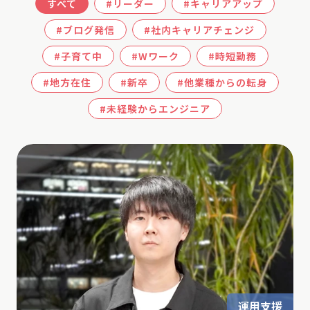
すべて
#リーダー
#キャリアアップ
#ブログ発信
#社内キャリアチェンジ
#子育て中
#Wワーク
#時短勤務
#地方在住
#新卒
#他業種からの転身
#未経験からエンジニア
運用支援