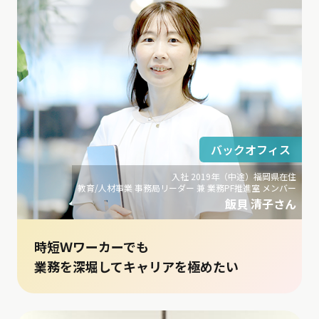
バックオフィス
入社 2019年（中途）福岡県在住
教育/人材事業 事務局リーダー 兼 業務PF推進室 メンバー
飯貝 清子さん
時短Ｗワーカーでも
業務を深堀してキャリアを極めたい