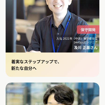
保守開発
入社 2021年（中途）東京都在住
DevOpsエンジニア
及川 正基さん
着実なステップアップで、
新たな自分へ