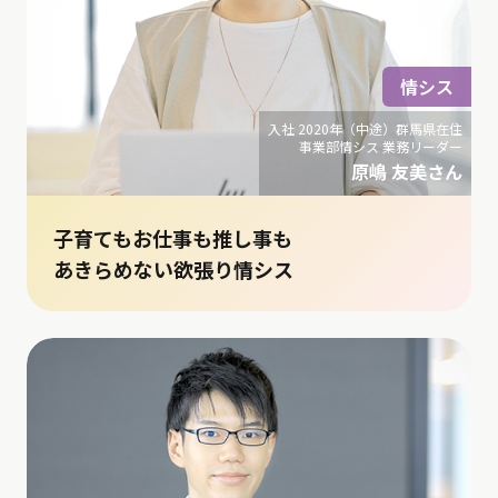
情シス
入社 2020年（中途）群馬県在住
事業部情シス 業務リーダー
原嶋 友美さん
子育てもお仕事も推し事も
あきらめない欲張り情シス