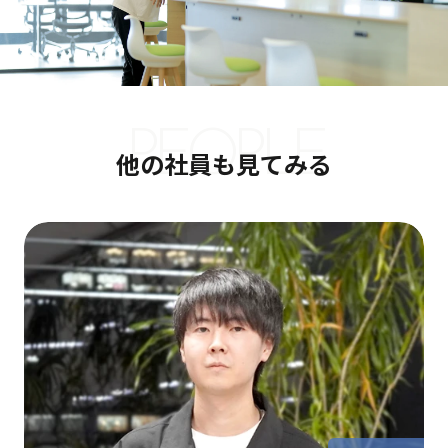
PEOPLE
他の社員も見てみる