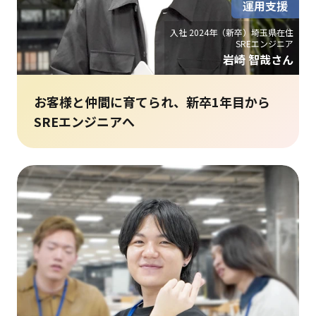
運用支援
入社 2024年（新卒）埼玉県在住
SREエンジニア
岩崎 智哉さん
お客様と仲間に育てられ、新卒1年目から
SREエンジニアへ