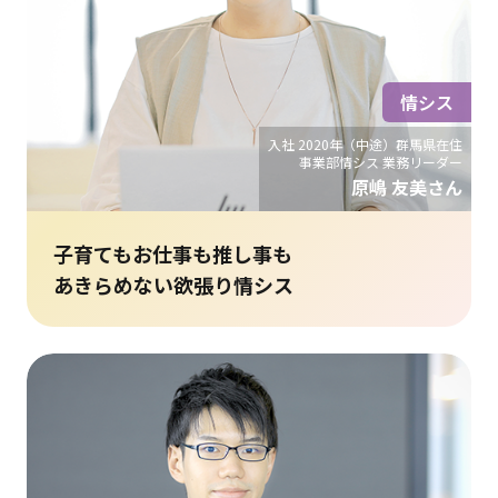
情シス
入社 2020年（中途）群馬県在住
事業部情シス 業務リーダー
原嶋 友美さん
子育てもお仕事も推し事も
あきらめない欲張り情シス