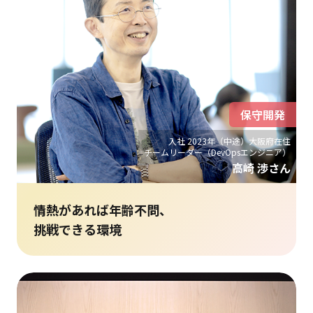
保守開発
入社 2023年（中途）大阪府在住
チームリーダー（DevOpsエンジニア）
高崎 渉さん
情熱があれば年齢不問、
挑戦できる環境