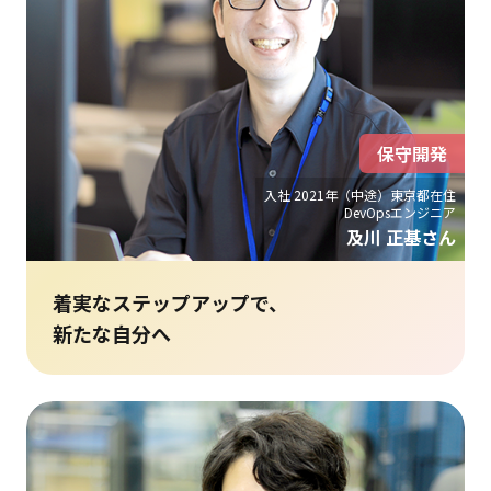
保守開発
入社 2021年（中途）東京都在住
DevOpsエンジニア
及川 正基さん
着実なステップアップで、
新たな自分へ