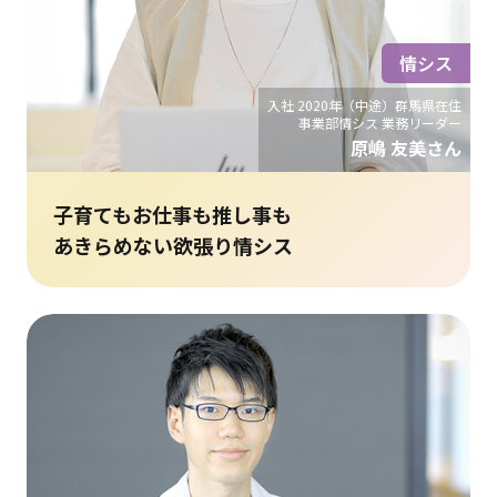
情シス
入社 2020年（中途）群馬県在住
事業部情シス 業務リーダー
原嶋 友美さん
子育てもお仕事も推し事も
あきらめない欲張り情シス