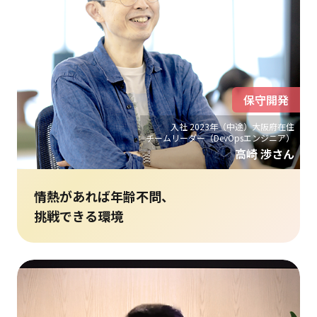
保守開発
入社 2023年（中途）大阪府在住
チームリーダー（DevOpsエンジニア）
高崎 渉さん
情熱があれば年齢不問、
挑戦できる環境