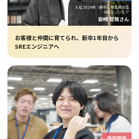
入社 2024年（新卒）埼玉県在住
SREエンジニア
岩崎 智哉さん
お客様と仲間に育てられ、新卒1年目から
SREエンジニアへ
保守開発