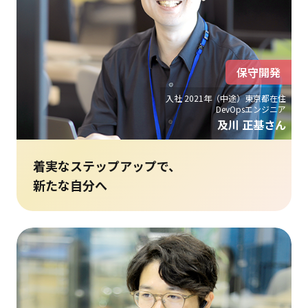
保守開発
入社 2021年（中途）東京都在住
DevOpsエンジニア
及川 正基さん
着実なステップアップで、
新たな自分へ