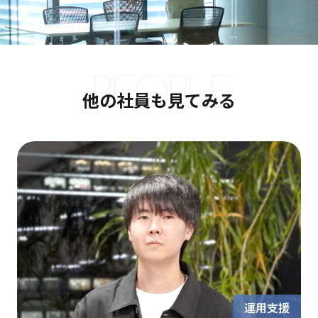
PEOPLE
他の社員も見てみる
運用支援