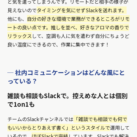
と気を遣ってしまうんです。リモートだと相手の様子が
見えないので
タイミングを気にせずSlackを送れます。
他にも、
自分の好きな環境で業務ができるところがリモ
ートの良い点です。推しを並べ、好きなアロマの香りで
リラックス
して、空調も人に気を遣わず自分にちょうど
良い温度にできるので、作業に集中できます！
─ 社内コミュニケーションはどんな風にと
っている？
雑談も相談もSlackで。控えめな人とは個別
で1on1も
チームのSlackチャンネルでは
「雑談でも相談でも何で
もいいからとりあえず書く」というスタイルで
運用して
いるので、
ほぼSlackで完結
しています。Slackでも解決