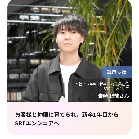
運用支援
入社 2024年（新卒）埼玉県在住
SREエンジニア
岩崎 智哉さん
お客様と仲間に育てられ、新卒1年目から
SREエンジニアへ