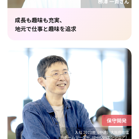
栁澤 一貴さん
成長も趣味も充実、
地元で仕事と趣味を追求
保守開発
入社 2023年（中途）大阪府在住
チームリーダー（DevOpsエンジニア）