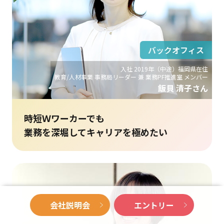
バックオフィス
入社 2019年（中途）福岡県在住
教育/人材事業 事務局リーダー 兼 業務PF推進室 メンバー
飯貝 清子さん
時短Ｗワーカーでも
業務を深堀してキャリアを極めたい
会社説明会
エントリー