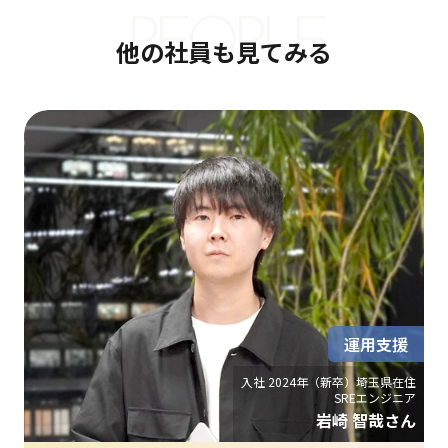
PEOPLE
他の社員も見てみる
運用支援
入社 2024年（新卒）埼玉県在住
SREエンジニア
岩崎 智哉さん