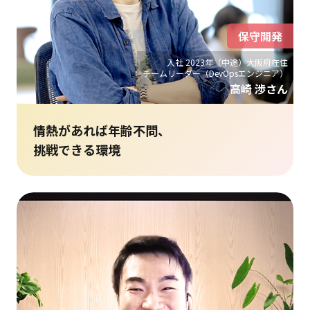
保守開発
入社 2023年（中途）大阪府在住
チームリーダー（DevOpsエンジニア）
高崎 渉さん
情熱があれば年齢不問、
挑戦できる環境