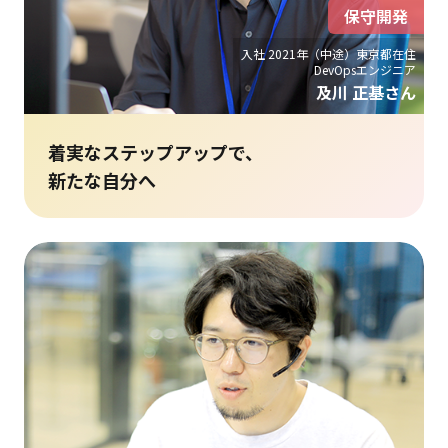
保守開発
入社 2021年（中途）東京都在住
DevOpsエンジニア
及川 正基さん
着実なステップアップで、
新たな自分へ